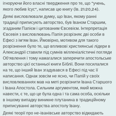
ігноруючи його власні твердження про те, що “учень,
якого любив Ісус”, написав цю книгу (Ів. 21:20,24).
Деякі висловлювали думку, що Іван, якому ранні
традиції приписують авторство, був Іваном Старшим,
згаданим Папієм і цитованим Євсевієм. Інтерпретація
Євсевія з висловлювань Папія розрізняє дві особи в
Ефесі з ім’ям Іван. Ймовірно, мотивом для такого
розрізнення було те, що впливові християнські лідери в
Александрії ставили під сумнів мілленіалістичні погляди
Об’явлення і тому намагалися заперечити апостольське
авторство цієї останньої книги Біблії. Вони посилалися
на те, що інший Іван згадувався в Ефесі під час її
написання. Однак зовсім не ясно, чи Папій у своїх
висловлюваннях мав на меті розрізнити Івана Старшого
і Івана Апостола. Сильним аргументом, який можна
навести, є те, що це була одна і та сама особа, оскільки
в іншому випадку виникне плутанина в традиційному
приписуванні авторства апостолу Івану.
Деякі теорії про не-іванівське авторство відкидають