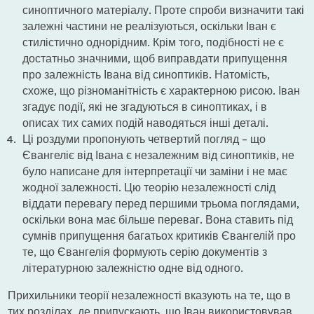
синоптичного матеріалу. Проте спроби визначити такі
залежні частини не реалізуються, оскільки Іван є
стилістично однорідним. Крім того, подібності не є
достатньо значними, щоб виправдати припущення
про залежність Івана від синоптиків. Натомість,
схоже, що різноманітність є характерною рисою. Іван
згадує події, які не згадуються в синоптиках, і в
описах тих самих подій наводяться інші деталі.
Ці роздуми пропонують четвертий погляд – що
Євангеліє від Івана є незалежним від синоптиків, не
було написане для інтерпретації чи заміни і не має
жодної залежності. Цю теорію незалежності слід
віддати перевагу перед першими трьома поглядами,
оскільки вона має більше переваг. Вона ставить під
сумнів припущення багатьох критиків Євангелій про
те, що Євангелія формують серію документів з
літературною залежністю одне від одного.
Прихильники теорії незалежності вказують на те, що в
тих розділах, де припускають, що Іван використовував