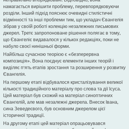
намагається вирішити проблему, перевпорядковуючи
розділи. Інший підхід пояснює очевидні стилістичні
відмінності та інші проблеми тим, що укладач Євангелія
зібрав у своїй роботі колекцію незалежних письмових
джерел. Третє запропоноване рішення полягає в тому,
що Євангеліє видавалося у кількох редакціях, поки не
набуло своєї нинішньої форми.
Найбільш сучасною теорією є «безперервна
композиція». Вона поєднує елементи інших теорій і
виділяє п’ять етапів зростання та розширення у розвитку
Євангелія.
На першому етапі відбувалося кристалізування великої
кількості традиційного матеріалу про слова та дії Ісуса.
Цей матеріал був схожий на матеріал синоптичних
Євангелій, але мав незалежні джерела. Внесок Івана,
сина Зеведеєвого, був основним джерелом цієї
історичної традиції.
На другому етапі цей матеріал опрацьовувався