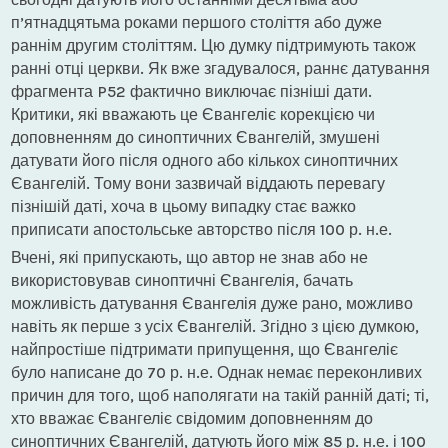
п’ятнадцятьма роками першого століття або дуже
раннім другим століттям. Цю думку підтримують також
ранні отці церкви. Як вже згадувалося, раннє датування
фрагмента P52 фактично виключає пізніші дати.
Критики, які вважають це Євангеліє корекцією чи
доповненням до синоптичних Євангелій, змушені
датувати його після одного або кількох синоптичних
Євангелій. Тому вони зазвичай віддають перевагу
пізнішій даті, хоча в цьому випадку стає важко
приписати апостольське авторство після 100 р. н.е.
Вчені, які припускають, що автор не знав або не
використовував синоптичні Євангелія, бачать
можливість датування Євангелія дуже рано, можливо
навіть як перше з усіх Євангелій. Згідно з цією думкою,
найпростіше підтримати припущення, що Євангеліє
було написане до 70 р. н.е. Однак немає переконливих
причин для того, щоб наполягати на такій ранній даті; ті,
хто вважає Євангеліє свідомим доповненням до
синоптичних Євангелій, датують його між 85 р. н.е. і 100