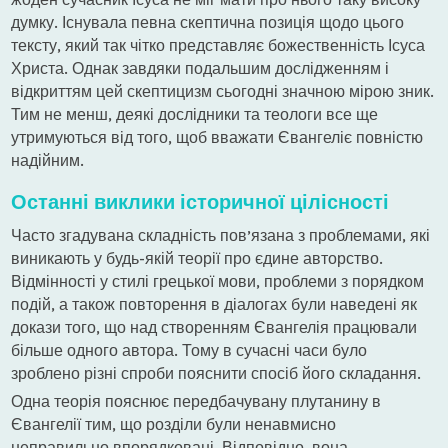
думку. Існувала певна скептична позиція щодо цього
тексту, який так чітко представляє божественність Ісуса
Христа. Однак завдяки подальшим дослідженням і
відкриттям цей скептицизм сьогодні значною мірою зник.
Тим не менш, деякі дослідники та теологи все ще
утримуються від того, щоб вважати Євангеліє повністю
надійним.
Останні виклики історичної цілісності
Часто згадувана складність пов’язана з проблемами, які
виникають у будь-якій теорії про єдине авторство.
Відмінності у стилі грецької мови, проблеми з порядком
подій, а також повторення в діалогах були наведені як
докази того, що над створенням Євангелія працювали
більше одного автора. Тому в сучасні часи було
зроблено різні спроби пояснити спосіб його складання.
Одна теорія пояснює передбачувану плутанину в
Євангелії тим, що розділи були ненавмисно
неправильно впорядковані. Відповідно, вона