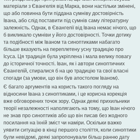
матеріали з Євангелія від Марка, вони настільки змінені,
що або повинна бути піддана сумніву достовірність
Івана, або слід поставити під сумнів саму літературну
залежність. Однак, в Євангелії від Івана немає нічого, що
б викликало сумніви у його достовірності. Точки дотику
та подібності між Іваном та синоптиками набагато
більше вказують на переплетену усну традицію про
Ісуса. Ця традиція була укріплена і мала велику повагу
до історичної точності. Іван, як і автори синоптичних
Євангелій, спиралися б на цю традицію та свої власні
спогади (за умови, що він був апостолом Іваном).
Є багато аргументів на користь такого погляду на
відносини Івана з синоптиками, і це корисна корекція
вже обговорених точок зору. Однак деякі прихильники
теорії незалежності наполягають на тому, що Іван нічого
не знав про синоптиків або що він писав без жодного
посилання на їхній зміст чи наміри. Оскільки важко
уявити ситуацію в кінці першого століття, коли синоптики
були невідомі, деякі запропонували більш ранню дату