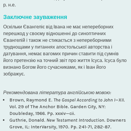
р. н.е.
Заключне зауваження
Оскільки Євангеліє від Івана не має непереборних
перешкод у своєму відношенні до синоптичних
Євангелій і також не стикається з непереборними
труднощами у питаннях апостольської авторства і
датування, немає вагомих причин ставити під сумнів
його претензію на точний звіт про життя Ісуса. Ісуса було
визнано Богом його сучасниками, як і Іван його
зображує.
Рекомендована література англійською мовою:
Brown, Raymond E.
The Gospel According to John I—XII
.
Vol. 29 of The Anchor Bible. Garden City, NY:
Doubleday, 1966. Pp. xxxiv—cii.
Guthrie, Donald.
New Testament Introduction
. Downers
Grove, IL: InterVarsity, 1970. Pp. 241-71, 282-87.