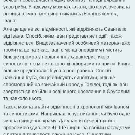
улов риби. У підсумку можна сказати, що існує очевидна
різниця в змісті між синоптиками та Євангелієм від
Івана.
Але це ще не всі відмінності, які відрізняють Євангеліє
від Івана. Спосіб, яким Іван представляє події, також
відрізняється. Вищезазначений особливий матеріал вже
трохи на це натякає. Іван є менш оповідним і містить
більше промов у порівнянні з характеристикою
синоптиків, які містять короткі афоризми та притчі. Книга
більше представляє Ісуса в ролі рабина. Спосіб
навчання Ісуса, як це описують синоптики, більше
спрямований на звичайний народ у Галілеї, тоді як Іван
звертається до більш освіченого населення в Єрусалимі
та навколо нього.
Також можна знайти відмінності в хронології між Іваном
та синоптиками. Наприклад, існує питання, чи було одне
чи два очищення храму. Датування вечері також є
проблемою (див. есе 4). Ще ширші за своїми наслідками
є питання тривалості служіння Ісуса. Синоптики,