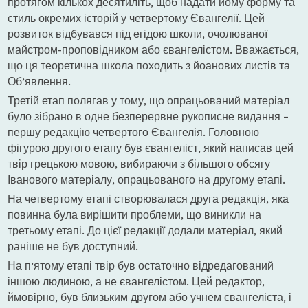
протягом кількох десятиліть, щоб надати йому форму та
стиль окремих історій у четвертому Євангелії. Цей
розвиток відбувався під егідою школи, очолюваної
майстром-проповідником або євангелістом. Вважається,
що ця теоретична школа походить з йоанових листів та
Об’явлення.
Третій етап полягав у тому, що опрацьований матеріал
було зібрано в одне безперервне рукописне видання –
першу редакцію четвертого Євангелія. Головною
фігурою другого етапу був євангеліст, який написав цей
твір грецькою мовою, вибираючи з більшого обсягу
Іванового матеріалу, опрацьованого на другому етапі.
На четвертому етапі створювалася друга редакція, яка
повинна була вирішити проблеми, що виникли на
третьому етапі. До цієї редакції додали матеріал, який
раніше не був доступний.
На п’ятому етапі твір був остаточно відредагований
іншою людиною, а не євангелістом. Цей редактор,
ймовірно, був близьким другом або учнем євангеліста, і