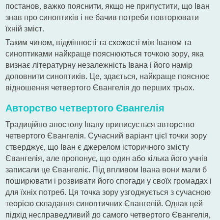
постанов, важко пояснити, якщо не припустити, що Іван
знав про синоптиків і не бачив потреби повторювати
їхній зміст.
Таким чином, відмінності та схожості між Іваном та
синоптиками найкраще пояснюються точкою зору, яка
визнає літературну незалежність Івана і його намір
доповнити синоптиків. Це, здається, найкраще пояснює
відношення четвертого Євангелія до перших трьох.
Авторство четвертого Євангелія
Традиційно апостолу Івану приписується авторство
четвертого Євангелія. Сучасний варіант цієї точки зору
стверджує, що Іван є джерелом історичного змісту
Євангелія, але пропонує, що один або кілька його учнів
записали це Євангеліє. Під впливом Івана вони мали б
поширювати і розвивати його спогади у своїх громадах і
для їхніх потреб. Ця точка зору узгоджується з сучасною
теорією складання синоптичних Євангелій. Однак цей
підхід несправедливий до самого четвертого Євангелія,