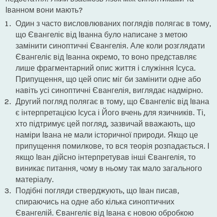
Іванном вони мають?
Один з часто висловлюваних поглядів полягає в тому,
що Євангеліє від Іванна було написане з метою
замінити синоптичні Євангелія. Але коли розглядати
Євангеліє від Іванна окремо, то воно представляє
лише фрагментарний опис життя і служіння Ісуса.
Припущення, що цей опис міг би замінити одне або
навіть усі синоптичні Євангелія, виглядає надмірно.
Другий погляд полягає в тому, що Євангеліє від Івана
є інтерпретацією Ісуса і Його вчень для язичників. Ті,
хто підтримує цей погляд, зазвичай вважають, що
наміри Івана не мали історичної природи. Якщо це
припущення помилкове, то вся теорія розпадається. І
якщо Іван дійсно інтерпретував інші Євангелія, то
виникає питання, чому в ньому так мало загального
матеріалу.
Подібні погляди стверджують, що Іван писав,
спираючись на одне або кілька синоптичних
Євангелій. Євангеліє від Івана є новою обробкою