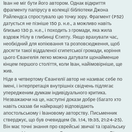
Іван не міг бути його автором. Однак відкриття
фрагменту папірусу в колекції бібліотеки Джона
Райлендса спростувало цю точку зору. Фрагмент (P52)
датується не пізніше 150 р. н.е., а можливо навіть
близько 130 р. н.е., і походить з громади, яка жила
вздовж Нілу в глибинці Єгипту. Якщо врахувати час,
необхідний для копіювання та розповсюдження, щоб
досягти такої віддаленої єгипетської громади, коріння
цього Євангелія легко можна датувати щонайменше
кінцем першого століття, коли Іван, найімовірніше, ще
жив.
Ніде в четвертому Євангелії автор не називає себе по
імені, і інтерпретація внутрішніх свідчень підлягає
упередженим думкам індивідуального критика.
Незважаючи на це, наступні докази добре (багато хто
навіть сказав би найкраще) відповідають
апостольському і Івановому авторству. Письменник
стверджує, що був очевидцем (Ів. 1:14, 19:35, 21:24-25).
Він має точні знання про єврейські звичаї та ізраїльську