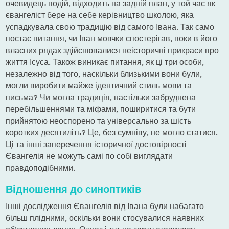
очевидець подій, відходить на задній план, у той час як
євангеліст бере на себе керівництво школою, яка
успадкувала свою традицію від самого Івана. Так само
постає питання, чи Іван мовчки спостерігав, поки в його
власних рядах здійснювалися неісторичні прикраси про
життя Ісуса. Також виникає питання, як ці три особи,
незалежно від того, наскільки близькими вони були,
могли виробити майже ідентичний стиль мови та
письма? Чи могла традиція, настільки забруднена
перебільшеннями та міфами, поширитися та бути
прийнятою неоспорено та універсально за шість
коротких десятиліть? Це, без сумніву, не могло статися.
Ці та інші заперечення історичної достовірності
Євангелія не можуть самі по собі виглядати
правдоподібними.
Відношення до синоптиків
Інші дослідження Євангелія від Івана були набагато
більш плідними, оскільки вони стосувалися наявних