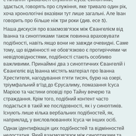
здається, говорять про служіння, яке тривало один рік,
хоча хронологічні вказівки тут лише загальні. Але Іван
говорить про більше ніж три роки (див. есе 5).
Наша дискусія про взаємозв’язок між Євангелієм від
Іванна та синоптиками також повинна враховувати
подібності, навіть якщо вони не завжди очевидні. Саме
тому, що відмінності не обов’язково є протиріччями чи
невідповідностями, подібності стають особливо
важливими. Принаймні два з синоптичних Євангелій і
Євангеліє від Іванна містять матеріал про Іванна
Хрестителя, нагодування п’яти тисяч, бурю на озері,
тріумфальний в’їзд до Єрусалиму, помазання Ісуса
Марією та частини оповіді про Тайну вечерю та
страждання. Крім того, подібний контент часто
подається в такій же послідовності, як і у синоптиків.
Існують лише кілька вербальних подібностей, як,
наприклад, у висловлюваннях Ісуса чи інших осіб.
Однак ідентифікація цих подібностей та відмінностей
недостатня. Який взаємозв’язок між синоптиками та