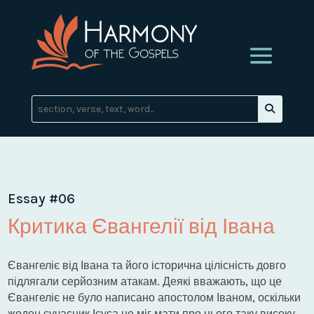
Essay #06
Критика Євангелії від Івана
Євангеліє від Івана та його історична цілісність довго
підлягали серйозним атакам. Деякі вважають, що це
Євангеліє не було написано апостолом Іваном, оскільки
жоден сучасник Ісуса не міг мати про нього таку високу