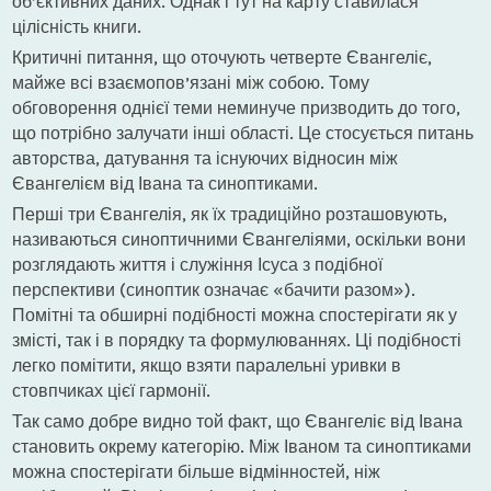
об’єктивних даних. Однак і тут на карту ставилася
цілісність книги.
Критичні питання, що оточують четверте Євангеліє,
майже всі взаємопов’язані між собою. Тому
обговорення однієї теми неминуче призводить до того,
що потрібно залучати інші області. Це стосується питань
авторства, датування та існуючих відносин між
Євангелієм від Івана та синоптиками.
Перші три Євангелія, як їх традиційно розташовують,
називаються синоптичними Євангеліями, оскільки вони
розглядають життя і служіння Ісуса з подібної
перспективи (синоптик означає «бачити разом»).
Помітні та обширні подібності можна спостерігати як у
змісті, так і в порядку та формулюваннях. Ці подібності
легко помітити, якщо взяти паралельні уривки в
стовпчиках цієї гармонії.
Так само добре видно той факт, що Євангеліє від Івана
становить окрему категорію. Між Іваном та синоптиками
можна спостерігати більше відмінностей, ніж