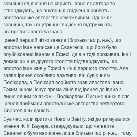
зовнішні свідчення на користь Івана як автора та
стверджують, що внутрішні свідчення роблять
апостольське авторство неможливим. Однак як
зовнішні, так і внутрішні свідчення підтримують
авторство апостола Івана.
Іреней перший чітко заявив (близько 180 р. н.е.), що
апостол Іван написав це Євангеліє і що його було
опубліковано Іваном в Ефесі, де він тоді проживав. Інші
докази з кінця другого століття підтверджують, що
апостол Іван жив у Ефесі в кінці першого століття. Але
заява Іренея особливо важлива; він був учнем
Полікарпа, а Полікарп особисто знав апостола Івана.
Таким чином, існує пряма лінія від Іренея до Івана з
лише одним зв’язком – Полікарпом. Письменники після
Іренея приймали апостольське авторство четвертого
Євангелія як даність.
Був час, коли критики Нового Завіту, які дотримувалися
вчення Ф. К. Бауера, стверджували, що четверте
Євангеліє було написане лише близько 160 р. н.е., і тому