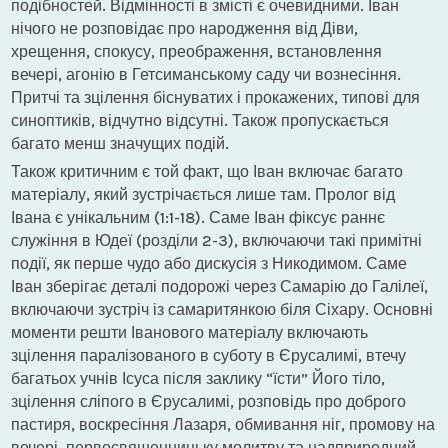
подібностей. Відмінності в змісті є очевидними. Іван
нічого не розповідає про народження від Діви,
хрещення, спокусу, преображення, встановлення
вечері, агонію в Гетсиманському саду чи вознесіння.
Притчі та зцілення біснуватих і прокажених, типові для
синоптиків, відчутно відсутні. Також пропускається
багато менш значущих подій.
Також критичним є той факт, що Іван включає багато
матеріалу, який зустрічається лише там. Пролог від
Івана є унікальним (1:1-18). Саме Іван фіксує раннє
служіння в Юдеї (розділи 2-3), включаючи такі примітні
події, як перше чудо або дискусія з Никодимом. Саме
Іван зберігає деталі подорожі через Самарію до Галілеї,
включаючи зустріч із самаритянкою біля Сіхару. Основні
моменти решти Іванового матеріалу включають
зцілення паралізованого в суботу в Єрусалимі, втечу
багатьох учнів Ісуса після заклику “їсти” Його тіло,
зцілення сліпого в Єрусалимі, розповідь про доброго
пастиря, воскресіння Лазаря, обмивання ніг, промову на
вечері, первосвященницьку молитву та надприродний