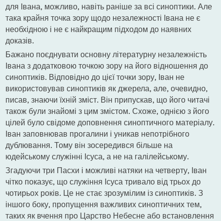
для Івана, можливо, навіть раніше за всі синоптики. Але
така крайня точка зору щодо незалежності Івана не є
необхідною і не є найкращим підходом до наявних
доказів.
Бажано поєднувати основну літературну незалежність
Івана з додатковою точкою зору на його відношення до
синоптиків. Відповідно до цієї точки зору, Іван не
використовував синоптиків як джерела, але, очевидно,
писав, знаючи їхній зміст. Він припускав, що його читачі
також були знайомі з цим змістом. Схоже, однією з його
цілей було свідоме доповнення синоптичного матеріалу.
Іван заповнював прогалини і уникав непотрібного
дублювання. Тому він зосередився більше на
юдейському служінні Ісуса, а не на галілейському.
Згадуючи три Пасхи і можливі натяки на четверту, Іван
чітко показує, що служіння Ісуса тривало від трьох до
чотирьох років. Це не стає зрозумілим із синоптиків. З
іншого боку, пропущення важливих синоптичних тем,
таких як вчення про Царство Небесне або встановлення