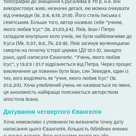
топографію до знищення Єрусалима в 70 р. н.е. Він
використовує живі, незначні деталі, які можна очікувати
від очевидця (Ів. 2:6, 6:19, 21:9). Його стиль письма є
семітським. Більше того, автор називає себе “учнем,
якого любив Ісус” (Ів. 21:20,24). Яків, Іван і Петро
складали внутрішнє коло учнів, які були найближчими до
Ісуса (Мк. 5:37, 9:2, Лк. 22:8). Яків загинув мученицькою
смертю на початку історії церкви (Дії 12:1-5), занадто
рано, щоб написати Євангеліє. “Учень, якого любив
Ісус”, у 13:23 і 21:7 відрізняється від Петра. Через процес
виключення це повинен бути Іван, син Зеведея, один із
тих, кого виділяють як “учня, якого любив Ісус” (Ів.
21:2,20). Хоча улюблений учень не називається по імені,
ця анонімність найкраще пояснюється авторством
апостола Івана.
Датування четвертого Євангелія
Хоча неможливо з упевненістю визначити точну дату
написання цього Євангелія, більшість біблійних вчених
сьогодні датують його останніми десятьма або