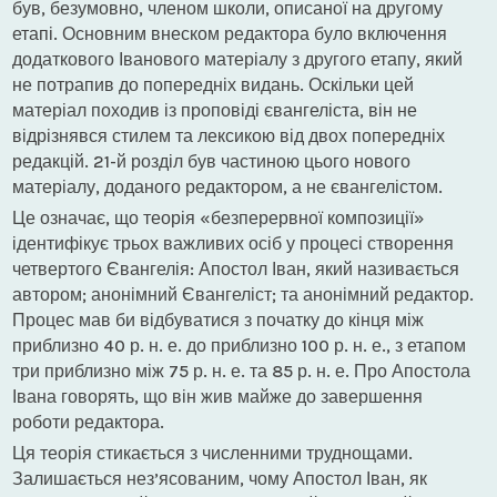
був, безумовно, членом школи, описаної на другому
етапі. Основним внеском редактора було включення
додаткового Іванового матеріалу з другого етапу, який
не потрапив до попередніх видань. Оскільки цей
матеріал походив із проповіді євангеліста, він не
відрізнявся стилем та лексикою від двох попередніх
редакцій. 21-й розділ був частиною цього нового
матеріалу, доданого редактором, а не євангелістом.
Це означає, що теорія «безперервної композиції»
ідентифікує трьох важливих осіб у процесі створення
четвертого Євангелія: Апостол Іван, який називається
автором; анонімний Євангеліст; та анонімний редактор.
Процес мав би відбуватися з початку до кінця між
приблизно 40 р. н. е. до приблизно 100 р. н. е., з етапом
три приблизно між 75 р. н. е. та 85 р. н. е. Про Апостола
Івана говорять, що він жив майже до завершення
роботи редактора.
Ця теорія стикається з численними труднощами.
Залишається нез’ясованим, чому Апостол Іван, як