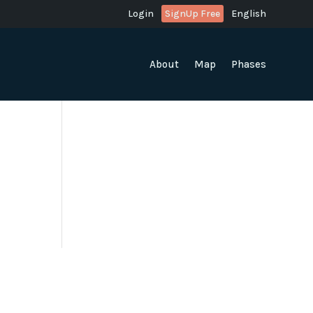
Login
SignUp Free
English
About
Map
Phases